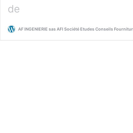
Vitre
de
Blindée
CEM
verre
AF INGENIERIE sas AFI Société Etudes Conseils Fournitu
&
polycarbonate