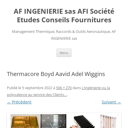
AF INGENIERIE sas AFI Société
Etudes Conseils Fournitures
Management Thermique, Raccords & Outils Aeronautique, AF
INGENIERIE sas
Aller
Menu
au
contenu
Thermacore Boyd Aavid Adel Wiggins
Publié le
5 septembre 2022
à
506 × 270
dans
L’ingénierie ou la
polyvalence au service des Clients…
.
← Précédent
Suivant →