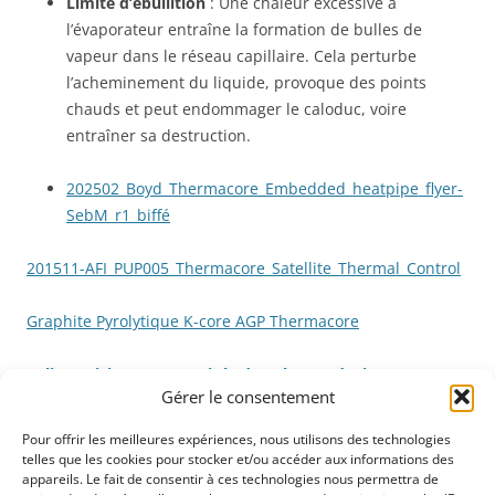
Limite d’ébullition
: Une chaleur excessive à
l’évaporateur entraîne la formation de bulles de
vapeur dans le réseau capillaire. Cela perturbe
l’acheminement du liquide, provoque des points
chauds et peut endommager le caloduc, voire
entraîner sa destruction.
202502_Boyd_Thermacore_Embedded_heatpipe_flyer-
SebM_r1_biffé
201511-AFI_PUP005_Thermacore_Satellite_Thermal_Control
Graphite Pyrolytique K-core AGP Thermacore
cliquez ici pour recevoir la datasheet + devis par retour
Gérer le consentement
(rep AF Ingénierie SAS)
Pour offrir les meilleures expériences, nous utilisons des technologies
telles que les cookies pour stocker et/ou accéder aux informations des
appareils. Le fait de consentir à ces technologies nous permettra de