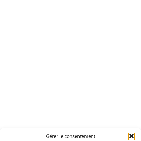
*Nous répondons généralement sous 24 heures quand la
Gérer le consentement
demande de prix est clarifiée, le périmètre de fourniture défini,