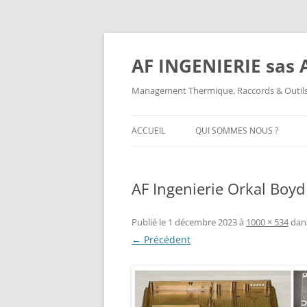
AF INGENIERIE sas A
Management Thermique, Raccords & Outils
ACCUEIL
QUI SOMMES NOUS ?
QUI SOMMES NOUS ?
AF Ingenierie Orkal Boy
MENTIONS LÉGALES
Publié le
1 décembre 2023
à
1000 × 534
dan
← Précédent