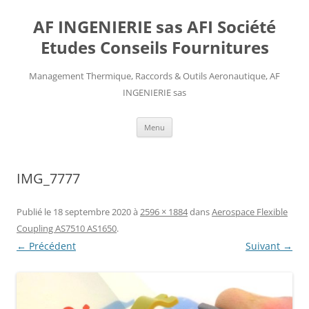
AF INGENIERIE sas AFI Société
Etudes Conseils Fournitures
Management Thermique, Raccords & Outils Aeronautique, AF
INGENIERIE sas
Aller
Menu
au
contenu
IMG_7777
Publié le
18 septembre 2020
à
2596 × 1884
dans
Aerospace Flexible
Coupling AS7510 AS1650
.
← Précédent
Suivant →