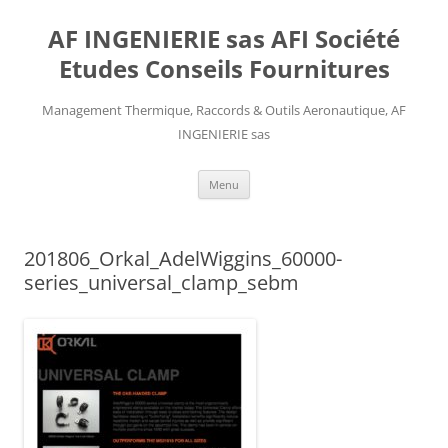
AF INGENIERIE sas AFI Société
Etudes Conseils Fournitures
Management Thermique, Raccords & Outils Aeronautique, AF
INGENIERIE sas
Aller
Menu
au
contenu
201806_Orkal_AdelWiggins_60000-
series_universal_clamp_sebm