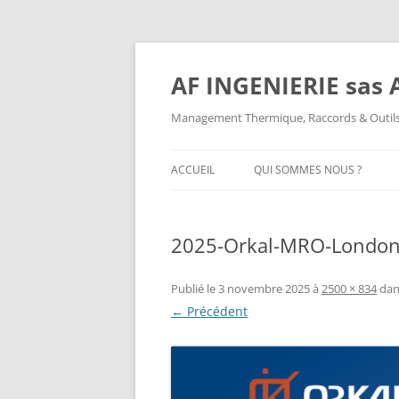
AF INGENIERIE sas A
Management Thermique, Raccords & Outils
ACCUEIL
QUI SOMMES NOUS ?
QUI SOMMES NOUS ?
2025-Orkal-MRO-Londo
MENTIONS LÉGALES
Publié le
3 novembre 2025
à
2500 × 834
da
← Précédent