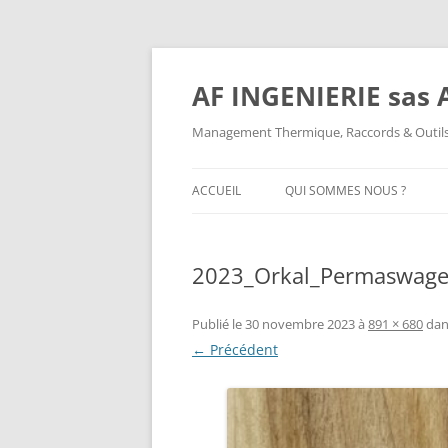
AF INGENIERIE sas A
Management Thermique, Raccords & Outils
ACCUEIL
QUI SOMMES NOUS ?
QUI SOMMES NOUS ?
2023_Orkal_Permaswa
MENTIONS LÉGALES
Publié le
30 novembre 2023
à
891 × 680
da
← Précédent