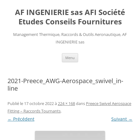
AF INGENIERIE sas AFI Société
Etudes Conseils Fournitures
Management Thermique, Raccords & Outils Aeronautique, AF
INGENIERIE sas
Aller
Menu
au
contenu
2021-Preece_AWG-Aerospace_swivel_in-
line
Publié le
17 octobre 2022
à
224 × 168
dans
Preece Swivel Aerospace
Fitting – Raccords Tournants
.
← Précédent
Suivant →