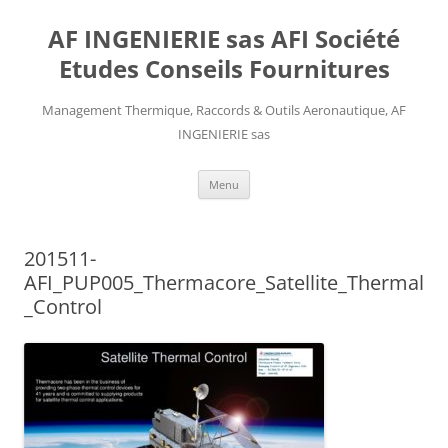
AF INGENIERIE sas AFI Société
Etudes Conseils Fournitures
Management Thermique, Raccords & Outils Aeronautique, AF
INGENIERIE sas
Aller
Menu
au
contenu
201511-
AFI_PUP005_Thermacore_Satellite_Thermal
_Control