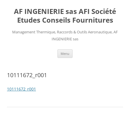
AF INGENIERIE sas AFI Société
Etudes Conseils Fournitures
Management Thermique, Raccords & Outils Aeronautique, AF
INGENIERIE sas
Aller
Menu
au
contenu
10111672_r001
10111672_r001