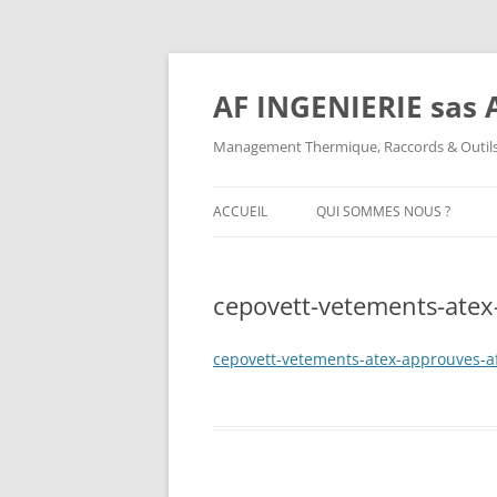
AF INGENIERIE sas A
Management Thermique, Raccords & Outils
ACCUEIL
QUI SOMMES NOUS ?
QUI SOMMES NOUS ?
cepovett-vetements-atex
MENTIONS LÉGALES
cepovett-vetements-atex-approuves-af