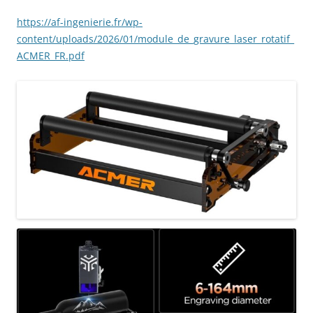
https://af-ingenierie.fr/wp-
content/uploads/2026/01/module_de_gravure_laser_rotatif_
ACMER_FR.pdf