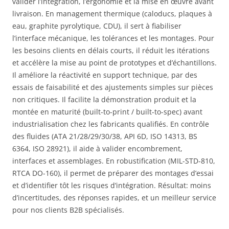
valider l’intégration, l’ergonomie et la mise en œuvre avant
livraison. En management thermique (caloducs, plaques à
eau, graphite pyrolytique, CDU), il sert à fiabiliser
l’interface mécanique, les tolérances et les montages. Pour
les besoins clients en délais courts, il réduit les itérations
et accélère la mise au point de prototypes et d’échantillons.
Il améliore la réactivité en support technique, par des
essais de faisabilité et des ajustements simples sur pièces
non critiques. Il facilite la démonstration produit et la
montée en maturité (built-to-print / built-to-spec) avant
industrialisation chez les fabricants qualifiés. En contrôle
des fluides (ATA 21/28/29/30/38, API 6D, ISO 14313, BS
6364, ISO 28921), il aide à valider encombrement,
interfaces et assemblages. En robustification (MIL-STD-810,
RTCA DO-160), il permet de préparer des montages d’essai
et d’identifier tôt les risques d’intégration. Résultat: moins
d’incertitudes, des réponses rapides, et un meilleur service
pour nos clients B2B spécialisés.