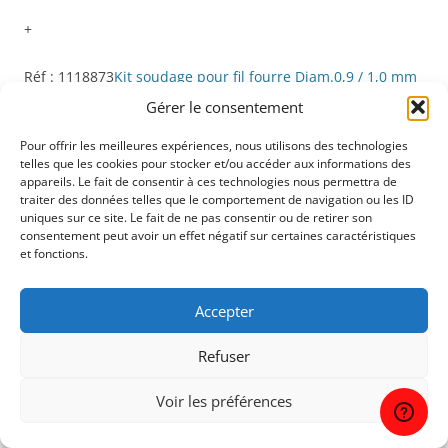
+
Réf : 1118873
Kit soudage pour fil fourre Diam.0,9 / 1,0 mm
– TOPARC
Gérer le consentement
Pour offrir les meilleures expériences, nous utilisons des technologies
Réf : 1242920
Couverture de protection meulage 550° – GYS
telles que les cookies pour stocker et/ou accéder aux informations des
appareils. Le fait de consentir à ces technologies nous permettra de
Réf : 1232875
Bouteille jetable argon/CO2 2,2 L
traiter des données telles que le comportement de navigation ou les ID
uniques sur ce site. Le fait de ne pas consentir ou de retirer son
consentement peut avoir un effet négatif sur certaines caractéristiques
Réf : 1119076
DETENDEUR POUR BOUTEILLES JETABLES
et fonctions.
Réf : 1118985
Coffret consommables pour torche mig –
Accepter
TOPARC
Refuser
086104-FIL FOURRÉ NO GAS
Télécharger
2024_GYS_Brochure_EASYMIG_SMARTMIG
Télécharger
Voir les préférences
détendeur_pour_bouteilles_jetables_1119076_techsheet
Télécharger
032262-GYS-Easymig-140-notice-FR
Télécharger