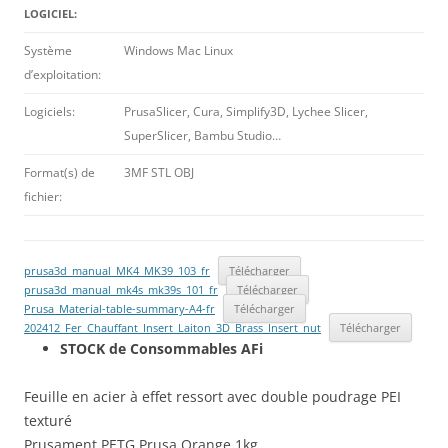
LOGICIEL:
Système
Windows Mac Linux
d’exploitation:
Logiciels:
PrusaSlicer, Cura, Simplify3D, Lychee Slicer,
SuperSlicer, Bambu Studio…
Format(s) de
3MF STL OBJ
fichier:
prusa3d_manual_MK4_MK39_103_fr
Télécharger
prusa3d_manual_mk4s_mk39s_101_fr
Télécharger
Prusa_Material-table-summary-A4-fr
Télécharger
202412_Fer_Chauffant_Insert_Laiton_3D_Brass_Insert_nut
Télécharger
STOCK de Consommables AFi
Feuille en acier à effet ressort avec double poudrage PEI
texturé
Prusament PETG Prusa Orange 1kg