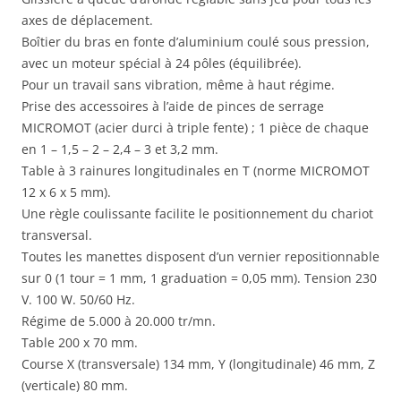
axes de déplacement.
Boîtier du bras en fonte d’aluminium coulé sous pression,
avec un moteur spécial à 24 pôles (équilibrée).
Pour un travail sans vibration, même à haut régime.
Prise des accessoires à l’aide de pinces de serrage
MICROMOT (acier durci à triple fente) ; 1 pièce de chaque
en 1 – 1,5 – 2 – 2,4 – 3 et 3,2 mm.
Table à 3 rainures longitudinales en T (norme MICROMOT
12 x 6 x 5 mm).
Une règle coulissante facilite le positionnement du chariot
transversal.
Toutes les manettes disposent d’un vernier repositionnable
sur 0 (1 tour = 1 mm, 1 graduation = 0,05 mm). Tension 230
V. 100 W. 50/60 Hz.
Régime de 5.000 à 20.000 tr/mn.
Table 200 x 70 mm.
Course X (transversale) 134 mm, Y (longitudinale) 46 mm, Z
(verticale) 80 mm.