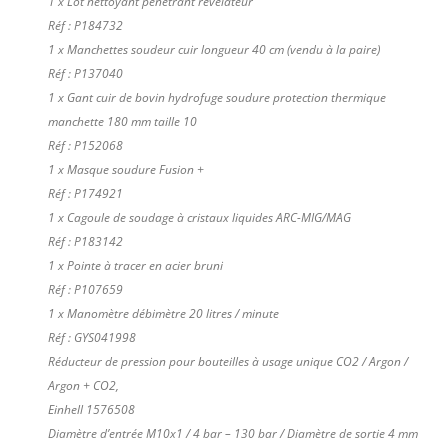
1 x Lot nettoyant pénétrant révélateur
Réf : P184732
1 x Manchettes soudeur cuir longueur 40 cm (vendu à la paire)
Réf : P137040
1 x Gant cuir de bovin hydrofuge soudure protection thermique
manchette 180 mm taille 10
Réf : P152068
1 x Masque soudure Fusion +
Réf : P174921
1 x Cagoule de soudage à cristaux liquides ARC-MIG/MAG
Réf : P183142
1 x Pointe à tracer en acier bruni
Réf : P107659
1 x Manomètre débimètre 20 litres / minute
Réf : GYS041998
Réducteur de pression pour bouteilles à usage unique CO2 / Argon /
Argon + CO2,
Einhell 1576508
Diamètre d’entrée M10x1 / 4 bar – 130 bar / Diamètre de sortie 4 mm