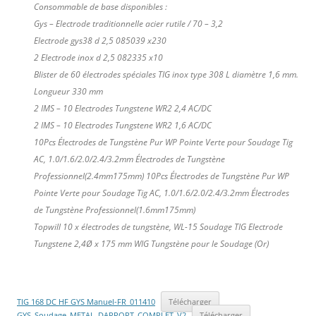
Consommable de base disponibles :
Gys – Electrode traditionnelle acier rutile / 70 – 3,2
Electrode gys38 d 2,5 085039 x230
2 Electrode inox d 2,5 082335 x10
Blister de 60 électrodes spéciales TIG inox type 308 L diamètre 1,6 mm.
Longueur 330 mm
2 IMS – 10 Electrodes Tungstene WR2 2,4 AC/DC
2 IMS – 10 Electrodes Tungstene WR2 1,6 AC/DC
10Pcs Électrodes de Tungstène Pur WP Pointe Verte pour Soudage Tig
AC, 1.0/1.6/2.0/2.4/3.2mm Électrodes de Tungstène
Professionnel(2.4mm
175mm) 10Pcs Électrodes de Tungstène Pur WP
Pointe Verte pour Soudage Tig AC, 1.0/1.6/2.0/2.4/3.2mm Électrodes
de Tungstène Professionnel(1.6mm
175mm)
Topwill 10 x électrodes de tungstène, WL-15 Soudage TIG Electrode
Tungstene 2,4Ø x 175 mm WIG Tungstène pour le Soudage (Or)
TIG 168 DC HF GYS Manuel-FR_011410
Télécharger
GYS_Soudage_METAL_DAPPORT_COMPLET_V2
Télécharger