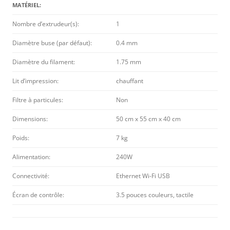
MATÉRIEL:
Nombre d’extrudeur(s):
1
Diamètre buse (par défaut):
0.4 mm
Diamètre du filament:
1.75 mm
Lit d’impression:
chauffant
Filtre à particules:
Non
Dimensions:
50 cm x 55 cm x 40 cm
Poids:
7 kg
Alimentation:
240W
Connectivité:
Ethernet Wi-Fi USB
Écran de contrôle:
3.5 pouces couleurs, tactile