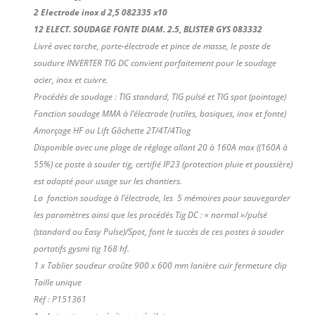
2 Electrode inox d 2,5 082335 x10
12 ELECT. SOUDAGE FONTE DIAM. 2.5, BLISTER GYS 083332
Livré avec torche, porte-électrode et pince de masse, le poste de
soudure INVERTER TIG DC convient parfaitement pour le soudage
acier, inox et cuivre.
Procédés de soudage : TIG standard, TIG pulsé et TIG spot (pointage)
Fonction soudage MMA à l’électrode (rutiles, basiques, inox et fonte)
Amorçage HF ou Lift Gâchette 2T/4T/4Tlog
Disponible avec une plage de réglage allant 20 à 160A max ((160A à
55%) ce poste à souder tig, certifié IP23 (protection pluie et poussière)
est adapté pour usage sur les chantiers.
La fonction soudage à l’électrode, les 5 mémoires pour sauvegarder
les paramètres ainsi que les procédés Tig DC : « normal »/pulsé
(standard ou Easy Pulse)/Spot, font le succès de ces postes à souder
portatifs gysmi tig 168 hf.
1 x Tablier soudeur croûte 900 x 600 mm lanière cuir fermeture clip
Taille unique
Réf : P151361