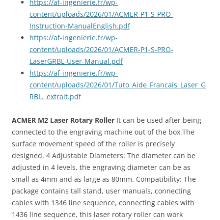
https://af-ingenierie.fr/wp-
content/uploads/2026/01/ACMER-P1-S-PRO-
Instruction-ManualEnglish.pdf
https://af-ingenierie.fr/wp-
content/uploads/2026/01/ACMER-P1-S-PRO-
LaserGRBL-User-Manual.pdf
https://af-ingenierie.fr/wp-
content/uploads/2026/01/Tuto_Aide_Francais_Laser_G
RBL._extrait.pdf
ACMER M2 Laser Rotary Roller
It can be used after being
connected to the engraving machine out of the box.The
surface movement speed of the roller is precisely
designed. 4 Adjustable Diameters: The diameter can be
adjusted in 4 levels, the engraving diameter can be as
small as 4mm and as large as 80mm. Compatibility: The
package contains tall stand, user manuals, connecting
cables with 1346 line sequence, connecting cables with
1436 line sequence, this laser rotary roller can work