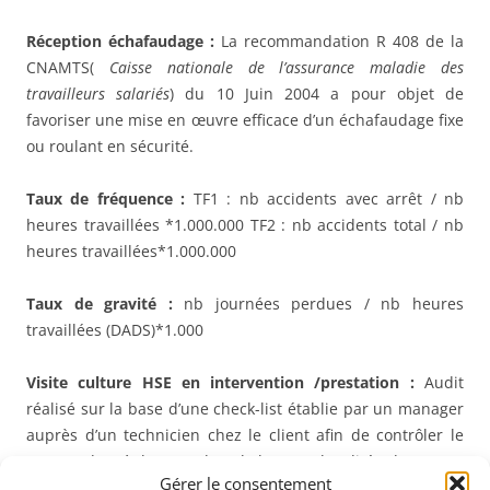
Réception
échafaudage :
La recommandation R 408 de la
CNAMTS(
Caisse nationale de l’assurance maladie des
travailleurs salariés
) du 10 Juin 2004 a pour objet de
favoriser une mise en œuvre efficace d’un échafaudage fixe
ou roulant en sécurité.
Taux de fréquence :
TF1 : nb accidents avec arrêt / nb
heures travaillées *1.000.000 TF2 : nb accidents total / nb
heures travaillées*1.000.000
Taux de gravité :
nb journées perdues / nb heures
travaillées (DADS)*1.000
Visite culture HSE en intervention /prestation :
Audit
réalisé sur la base d’une check-list établie par un manager
auprès d’un technicien chez le client afin de contrôler le
respect des règles HSE dans le but que l’audité adopte une
Gérer le consentement
réelle culture HSE .