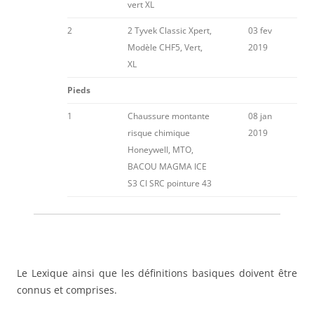
vert XL
2
2 Tyvek Classic Xpert,
03 fev
Modèle CHF5, Vert,
2019
XL
Pieds
1
Chaussure montante
08 jan
risque chimique
2019
Honeywell, MTO,
BACOU MAGMA ICE
S3 CI SRC pointure 43
Le Lexique ainsi que les définitions basiques doivent être
connus et comprises.