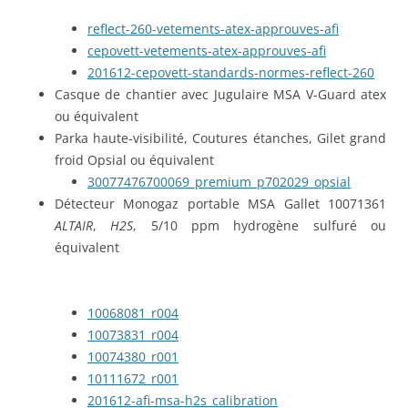
reflect-260-vetements-atex-approuves-afi
cepovett-vetements-atex-approuves-afi
201612-cepovett-standards-normes-reflect-260
Casque de chantier avec Jugulaire MSA V-Guard atex
ou équivalent
Parka haute-visibilité, Coutures étanches, Gilet grand
froid Opsial ou équivalent
30077476700069_premium_p702029_opsial
Détecteur Monogaz portable MSA Gallet 10071361
ALTAIR
,
H2S
, 5/10 ppm hydrogène sulfuré ou
équivalent
10068081_r004
10073831_r004
10074380_r001
10111672_r001
201612-afi-msa-h2s_calibration