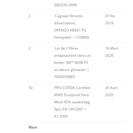
GB2626-2006
2
Cagoule filtrante
07 fev
d’évacuation,
2018
OPENGO ABEK1 P3,
Honeywell – 1728806
2
Lot de 2 filtres
16 Mars
antipoussière dans un
2020
boitier 3M™ 6038 P3
et odeurs gênantes |
7000059883
50
FFP2 CE/FDA Certified
20 Avril
KN95 Dustproof Face
2020
Mask 95% sealed bag
5pcs EN 149:2001 +
A1:2009
Main