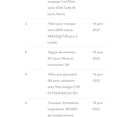
soupape Cool Flow
série 6500 Taille M
(sans filtre!)
2
Filtre pour masque
14 janv
série 6000 classe
2020
ABEK2Hg P3R (prix à
l’unité)
8
Bague de maintien
14 janv
501 pour filtres et
2020
cartouches 3M
8
Filtre anti poussière
14 janv
3M pour utilisation
2020
avec filtre antigaz P3R
P3 POUR BAGUE 501
4
Soupape d’inhalation
14 janv
inspiratoire 3M 6893
2020
de remplacement