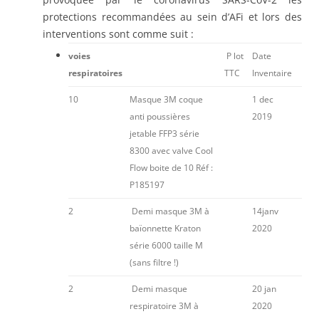
protections recommandées au sein d’AFi et lors des
interventions sont comme suit :
voies
P lot
Date
respiratoires
TTC
Inventaire
10
Masque 3M coque
1 dec
anti poussières
2019
jetable FFP3 série
8300 avec valve Cool
Flow boite de 10 Réf :
P185197
2
Demi masque 3M à
14janv
baïonnette Kraton
2020
série 6000 taille M
(sans filtre !)
2
Demi masque
20 jan
respiratoire 3M à
2020