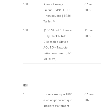
100
Gants à usage
07 sept
unique – VINYLE BLEU
2019
– non poudré | 5756 –
Taille : M
100
(100 GLOVES) Heavy
11 dec
Duty Black Nitrile
2019
Disposable Gloves
AQL 1.5 – Tattooist
tattoo mechanic (SIZE
MEDIUM)
Œil
1
Lunette masque 180°
07 janv
à vision panoramique
2020
incolore traitement