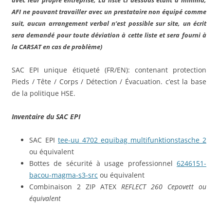
avec leur propre entreprise, La liste ci dessous étant à minima,
AFI ne pouvant travailler avec un prestataire non équipé comme
suit, aucun arrangement verbal n’est possible sur site, un écrit
sera demandé pour toute déviation à cette liste et sera fourni à
la CARSAT en cas de problème)
SAC EPI unique étiqueté (FR/EN): contenant protection
Pieds / Tête / Corps / Détection / Évacuation. c’est la base
de la politique HSE.
Inventaire du SAC EPI
SAC EPI
tee-uu_4702_equibag_multifunktionstasche_2
ou équivalent
Bottes de sécurité à usage professionnel
6246151-
bacou-magma-s3-src
ou équivalent
Combinaison 2 ZIP ATEX
REFLECT 260 Cepovett ou
équivalent