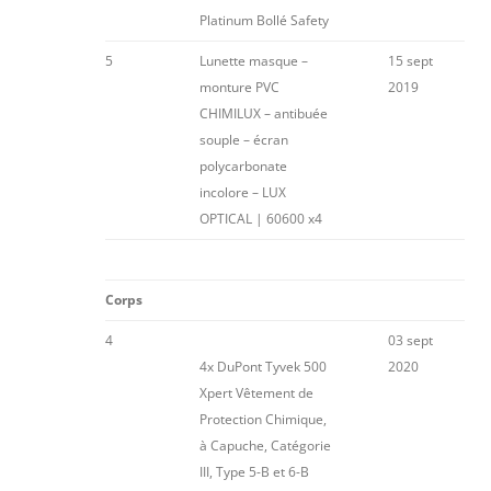
Platinum Bollé Safety
5
Lunette masque –
15 sept
monture PVC
2019
CHIMILUX – antibuée
souple – écran
polycarbonate
incolore – LUX
OPTICAL | 60600 x4
Corps
4
03 sept
4x DuPont Tyvek 500
2020
Xpert Vêtement de
Protection Chimique,
à Capuche, Catégorie
III, Type 5-B et 6-B