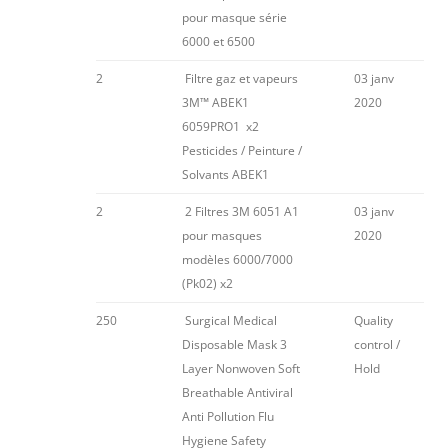
pour masque série
6000 et 6500
2
Filtre gaz et vapeurs
03 janv
3M™ ABEK1
2020
6059PRO1 x2
Pesticides / Peinture /
Solvants ABEK1
2
2 Filtres 3M 6051 A1
03 janv
pour masques
2020
modèles 6000/7000
(Pk02) x2
250
Surgical Medical
Quality
Disposable Mask 3
control /
Layer Nonwoven Soft
Hold
Breathable Antiviral
Anti Pollution Flu
Hygiene Safety