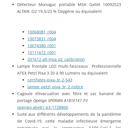
Détecteur Monogaz portable MSA Gallet 10092523
ALTAIR
, O2 19,5/23 % Oxygène ou équivalent
10068081_r004
10073831_r004
10074380_r001
10111672_r001
201612-afi-msa-o2_calibration
Lampe frontale LED multi-faisceaux
Professionnelle
ATEX Petzl Pixa 3 20 à 90 Lumens ou équivalent
certifatex-pixa-3r-2-543
lampe_petzl_pixa_3r_2-notice
Cagoule d’évacuation avec filtre et sac banane de
portage
Opengo SPERIAN A1B1E1K1 P3
opengo-abek1-p3-1728806
Suite aux différents développements de la pandémie
de Covid-19, cette maladie infectieuse émergente
provoquée par le coronavirus SARS-CoV-2 les