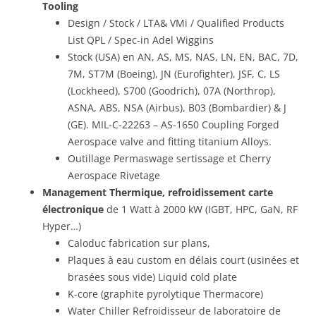
Tooling
Design / Stock / LTA& VMi /
Qualified Products
List QPL / Spec-in Adel Wiggins
Stock (USA) en AN, AS, MS, NAS, LN, EN, BAC, 7D,
7M, ST7M (Boeing), JN (Eurofighter), JSF, C, LS
(Lockheed), S700 (Goodrich), 07A (Northrop),
ASNA, ABS, NSA (Airbus), B03 (Bombardier) & J
(GE). MIL-C-22263 – AS-1650 Coupling Forged
Aerospace valve and fitting titanium Alloys.
Outillage Permaswage sertissage et Cherry
Aerospace Rivetage
Management Thermique, refroidissement carte
électronique
de 1 Watt à 2000 kW (IGBT, HPC, GaN, RF
Hyper…)
Caloduc fabrication sur plans,
Plaques à eau custom en délais court (usinées et
brasées sous vide) Liquid cold plate
K-core (graphite pyrolytique Thermacore)
Water Chiller Refroidisseur de laboratoire de