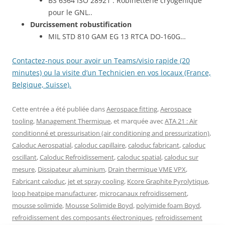
BS 6364 ISO 28921 : Robinetterie cryogénique
pour le GNL..
Durcissement robustification
MIL STD 810 GAM EG 13 RTCA DO-160G…
Contactez-nous pour avoir un Teams/visio rapide (20
minutes) ou la visite d’un Technicien en vos locaux (France,
Belgique, Suisse).
Cette entrée a été publiée dans
Aerospace fitting
,
Aerospace
tooling
,
Management Thermique
, et marquée avec
ATA 21 : Air
conditionné et pressurisation (air conditioning and pressurization)
,
Caloduc Aerospatial
,
caloduc capillaire
,
caloduc fabricant
,
caloduc
oscillant
,
Caloduc Refroidissement
,
caloduc spatial
,
caloduc sur
mesure
,
Dissipateur aluminium
,
Drain thermique VME VPX
,
Fabricant caloduc
,
jet et spray cooling
,
Kcore Graphite Pyrolytique
,
loop heatpipe manufacturer
,
microcanaux refroidissement
,
mousse solimide
,
Mousse Solimide Boyd
,
polyimide foam Boyd
,
refroidissement des composants électroniques
,
refroidissement