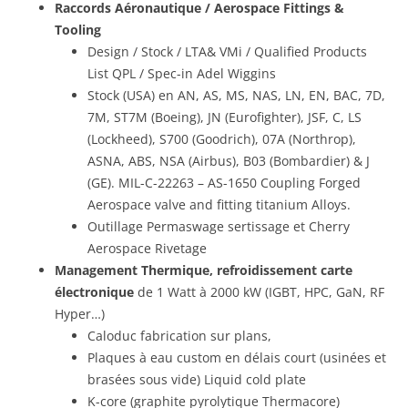
Raccords Aéronautique / Aerospace Fittings &
Tooling
Design / Stock / LTA& VMi /
Qualified Products
List QPL / Spec-in Adel Wiggins
Stock (USA) en AN, AS, MS, NAS, LN, EN, BAC, 7D,
7M, ST7M (Boeing), JN (Eurofighter), JSF, C, LS
(Lockheed), S700 (Goodrich), 07A (Northrop),
ASNA, ABS, NSA (Airbus), B03 (Bombardier) & J
(GE). MIL-C-22263 – AS-1650 Coupling Forged
Aerospace valve and fitting titanium Alloys.
Outillage Permaswage sertissage et Cherry
Aerospace Rivetage
Management Thermique, refroidissement carte
électronique
de 1 Watt à 2000 kW (IGBT, HPC, GaN, RF
Hyper…)
Caloduc fabrication sur plans,
Plaques à eau custom en délais court (usinées et
brasées sous vide) Liquid cold plate
K-core (graphite pyrolytique Thermacore)