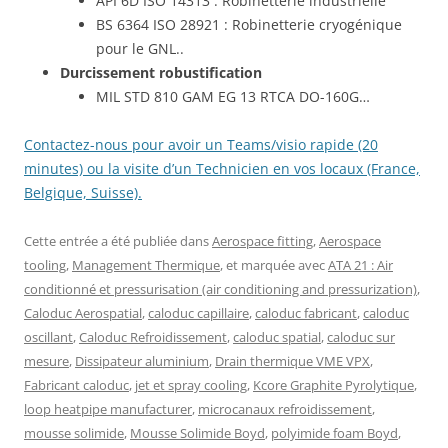
API 6D
ISO 14313
: Robinetterie industrielle
BS 6364 ISO 28921 : Robinetterie cryogénique
pour le GNL..
Durcissement robustification
MIL STD 810 GAM EG 13 RTCA DO-160G…
Contactez-nous pour avoir un Teams/visio rapide (20
minutes) ou la visite d’un Technicien en vos locaux (France,
Belgique, Suisse).
Cette entrée a été publiée dans
Aerospace fitting
,
Aerospace
tooling
,
Management Thermique
, et marquée avec
ATA 21 : Air
conditionné et pressurisation (air conditioning and pressurization)
,
Caloduc Aerospatial
,
caloduc capillaire
,
caloduc fabricant
,
caloduc
oscillant
,
Caloduc Refroidissement
,
caloduc spatial
,
caloduc sur
mesure
,
Dissipateur aluminium
,
Drain thermique VME VPX
,
Fabricant caloduc
,
jet et spray cooling
,
Kcore Graphite Pyrolytique
,
loop heatpipe manufacturer
,
microcanaux refroidissement
,
mousse solimide
,
Mousse Solimide Boyd
,
polyimide foam Boyd
,